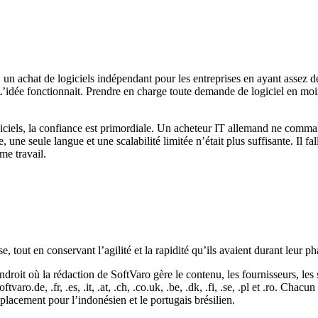
 achat de logiciels indépendant pour les entreprises en ayant assez de
 L’idée fonctionnait. Prendre en charge toute demande de logiciel en m
ogiciels, la confiance est primordiale. Un acheteur IT allemand ne comm
e seule langue et une scalabilité limitée n’était plus suffisante. Il fall
me travail.
, tout en conservant l’agilité et la rapidité qu’ils avaient durant leur 
t où la rédaction de SoftVaro gère le contenu, les fournisseurs, les ser
varo.de, .fr, .es, .it, .at, .ch, .co.uk, .be, .dk, .fi, .se, .pl et .ro. Ch
placement pour l’indonésien et le portugais brésilien.