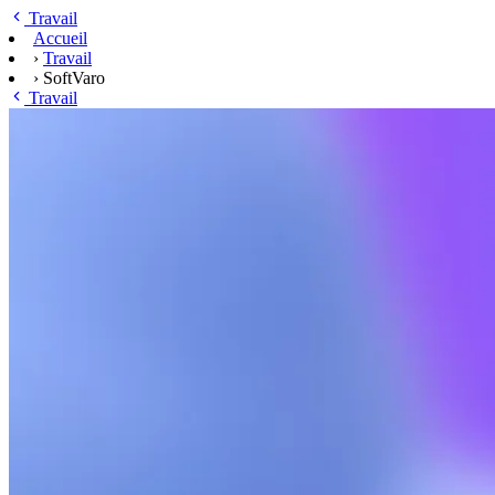
Skip to main content
Travail
Accueil
›
Travail
›
SoftVaro
Travail