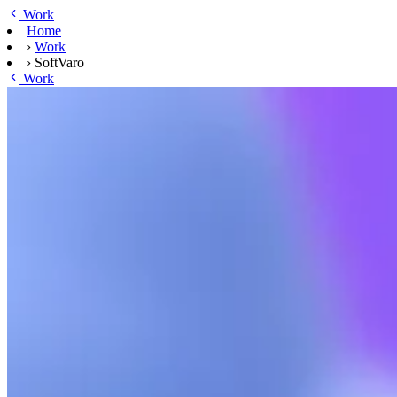
Ga naar hoofdinhoud
Work
Home
›
Work
›
SoftVaro
Work