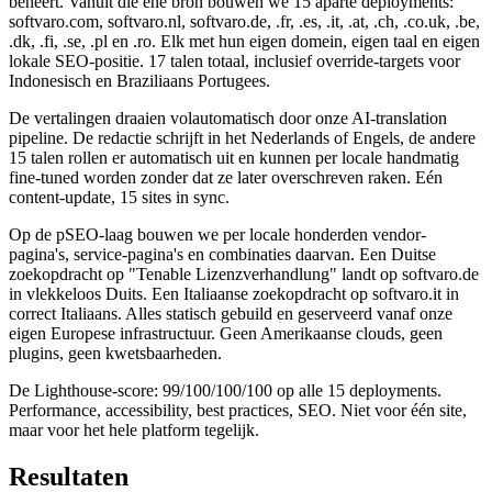
beheert. Vanuit die ene bron bouwen we 15 aparte deployments:
softvaro.com, softvaro.nl, softvaro.de, .fr, .es, .it, .at, .ch, .co.uk, .be,
.dk, .fi, .se, .pl en .ro. Elk met hun eigen domein, eigen taal en eigen
lokale SEO-positie. 17 talen totaal, inclusief override-targets voor
Indonesisch en Braziliaans Portugees.
De vertalingen draaien volautomatisch door onze AI-translation
pipeline. De redactie schrijft in het Nederlands of Engels, de andere
15 talen rollen er automatisch uit en kunnen per locale handmatig
fine-tuned worden zonder dat ze later overschreven raken. Eén
content-update, 15 sites in sync.
Op de pSEO-laag bouwen we per locale honderden vendor-
pagina's, service-pagina's en combinaties daarvan. Een Duitse
zoekopdracht op "Tenable Lizenzverhandlung" landt op softvaro.de
in vlekkeloos Duits. Een Italiaanse zoekopdracht op softvaro.it in
correct Italiaans. Alles statisch gebuild en geserveerd vanaf onze
eigen Europese infrastructuur. Geen Amerikaanse clouds, geen
plugins, geen kwetsbaarheden.
De Lighthouse-score: 99/100/100/100 op alle 15 deployments.
Performance, accessibility, best practices, SEO. Niet voor één site,
maar voor het hele platform tegelijk.
Resultaten