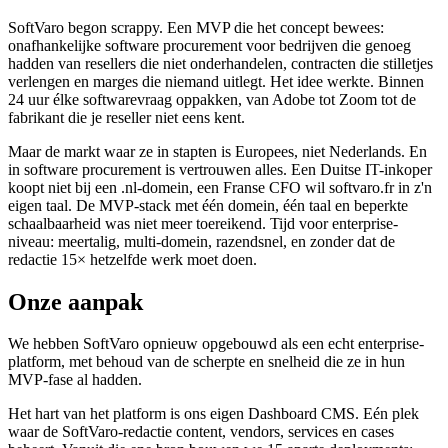
SoftVaro begon scrappy. Een MVP die het concept bewees:
onafhankelijke software procurement voor bedrijven die genoeg
hadden van resellers die niet onderhandelen, contracten die stilletjes
verlengen en marges die niemand uitlegt. Het idee werkte. Binnen
24 uur élke softwarevraag oppakken, van Adobe tot Zoom tot de
fabrikant die je reseller niet eens kent.
Maar de markt waar ze in stapten is Europees, niet Nederlands. En
in software procurement is vertrouwen alles. Een Duitse IT-inkoper
koopt niet bij een .nl-domein, een Franse CFO wil softvaro.fr in z'n
eigen taal. De MVP-stack met één domein, één taal en beperkte
schaalbaarheid was niet meer toereikend. Tijd voor enterprise-
niveau: meertalig, multi-domein, razendsnel, en zonder dat de
redactie 15× hetzelfde werk moet doen.
Onze aanpak
We hebben SoftVaro opnieuw opgebouwd als een echt enterprise-
platform, met behoud van de scherpte en snelheid die ze in hun
MVP-fase al hadden.
Het hart van het platform is ons eigen Dashboard CMS. Eén plek
waar de SoftVaro-redactie content, vendors, services en cases