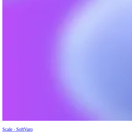
Scale · SoftVaro