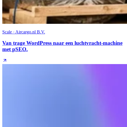
Scale · Aircargo.nl B.V.
Van trage WordPress naar een luchtvracht-machine
met pSEO.