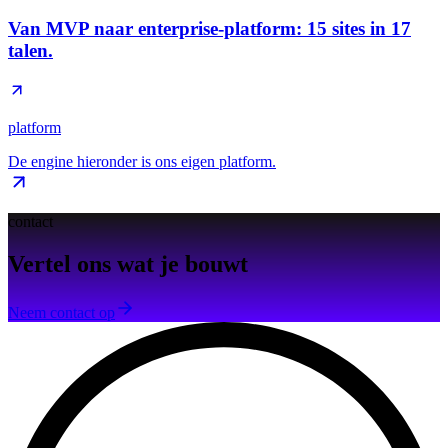
Van MVP naar enterprise-platform: 15 sites in 17
talen.
platform
De engine hieronder is ons eigen platform.
contact
Vertel ons wat je bouwt
Neem contact op