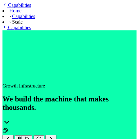
Ga naar hoofdinhoud
Capabilities
Home
›
Capabilities
›
Scale
Capabilities
Growth Infrastructure
We build the machine that makes
thousands.