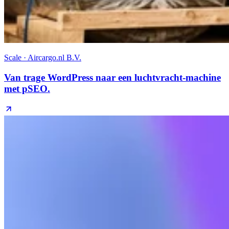
Scale · Aircargo.nl B.V.
Van trage WordPress naar een luchtvracht-machine
met pSEO.