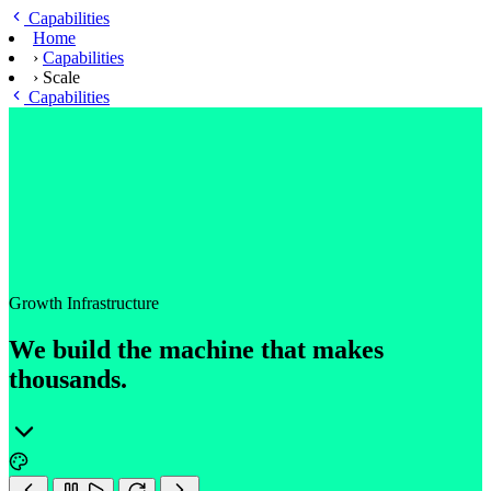
Ga naar hoofdinhoud
Capabilities
Home
›
Capabilities
›
Scale
Capabilities
Growth Infrastructure
We build the machine that makes
thousands.