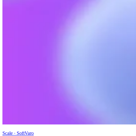
Scale · SoftVaro