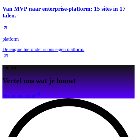
Van MVP naar enterprise-platform: 15 sites in 17
talen.
platform
De engine hieronder is ons eigen platform.
contact
Vertel ons wat je bouwt
Neem contact op