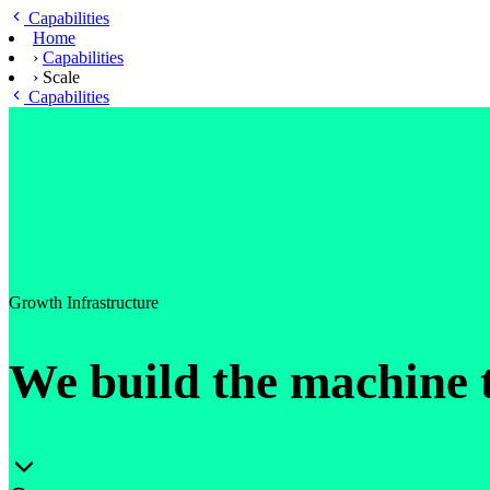
Ga naar hoofdinhoud
Capabilities
Home
›
Capabilities
›
Scale
Capabilities
Growth Infrastructure
We build the machine 