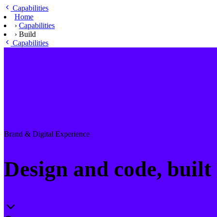
Ga naar hoofdinhoud
Capabilities
Home
›
Capabilities
›
Build
Capabilities
Brand & Digital Experience
Design and code, built 