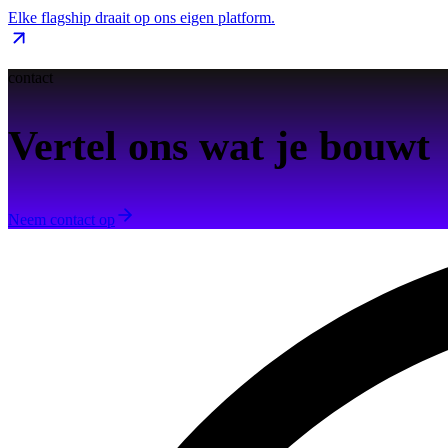
Elke flagship draait op ons eigen platform.
contact
Vertel ons wat je bouwt
Neem contact op