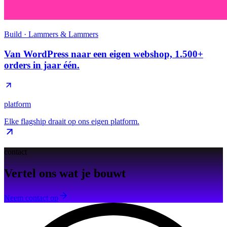
Build · Lammers & Lammers
Van WordPress naar een eigen webshop, 1.500+
orders in jaar één.
platform
Elke flagship draait op ons eigen platform.
contact
Vertel ons wat je bouwt
Neem contact op