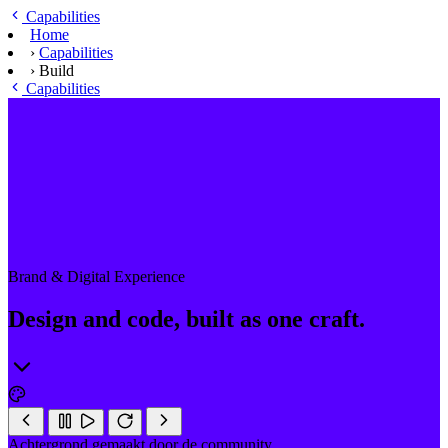
Ga naar hoofdinhoud
Capabilities
Home
›
Capabilities
›
Build
Capabilities
Brand & Digital Experience
Design and code, built as one craft.
Achtergrond gemaakt door de community