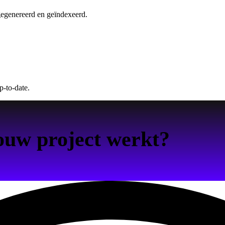
gegenereerd en geïndexeerd.
p-to-date.
ouw project werkt?