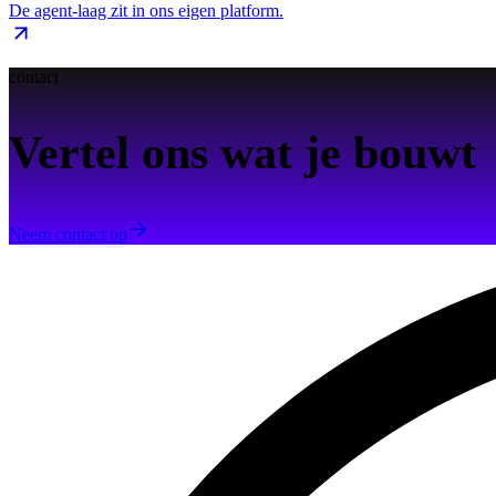
De agent-laag zit in ons eigen platform.
contact
Vertel ons wat je bouwt
Neem contact op