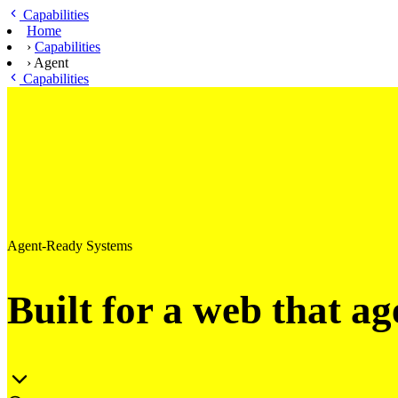
Ga naar hoofdinhoud
Capabilities
Home
›
Capabilities
›
Agent
Capabilities
Agent-Ready Systems
Built for a web that ag