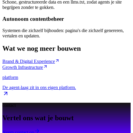
Schone, gestructureerde data en een llms.txt, zodat agents je site
begrijpen zonder te gokken.
Autonoom contentbeheer
Systemen die zichzelf bijhouden: pagina's die zichzelf genereren,
vertalen en updaten.
Wat we nog meer bouwen
Brand & Digital Experience
Growth Infrastructure
platform
De agent-laag zit in ons eigen platform.
contact
Vertel ons wat je bouwt
Neem contact op