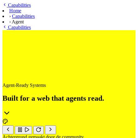
Ga naar hoofdinhoud
Capabilities
Home
›
Capabilities
›
Agent
Capabilities
Agent-Ready Systems
Built for a web that agents read.
Achtergrond gemaakt door de community