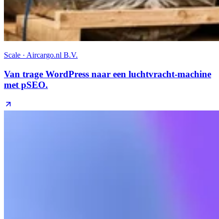
Scale · Aircargo.nl B.V.
Van trage WordPress naar een luchtvracht-machine
met pSEO.