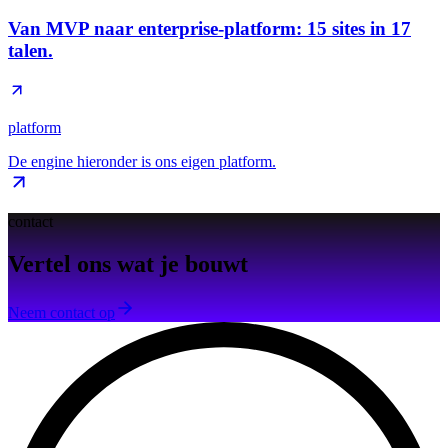
Van MVP naar enterprise-platform: 15 sites in 17
talen.
platform
De engine hieronder is ons eigen platform.
contact
Vertel ons wat je bouwt
Neem contact op