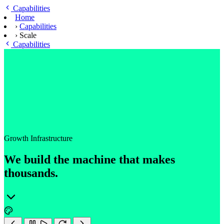
Ga naar hoofdinhoud
Capabilities
Home
›
Capabilities
›
Scale
Capabilities
Growth Infrastructure
We build the machine that makes
thousands.