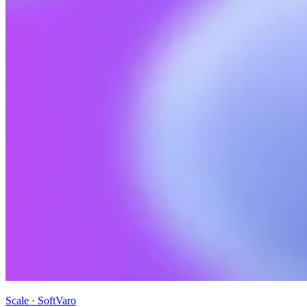
Scale · SoftVaro