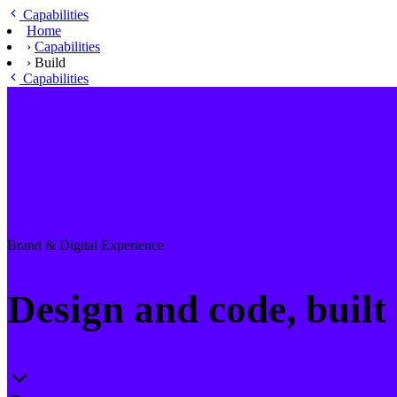
Ga naar hoofdinhoud
Capabilities
Home
›
Capabilities
›
Build
Capabilities
Brand & Digital Experience
Design and code, built 