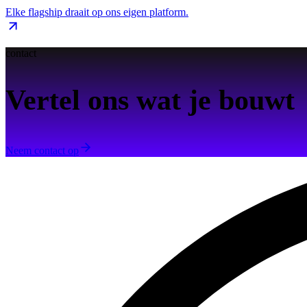
Elke flagship draait op ons eigen platform.
contact
Vertel ons wat je bouwt
Neem contact op