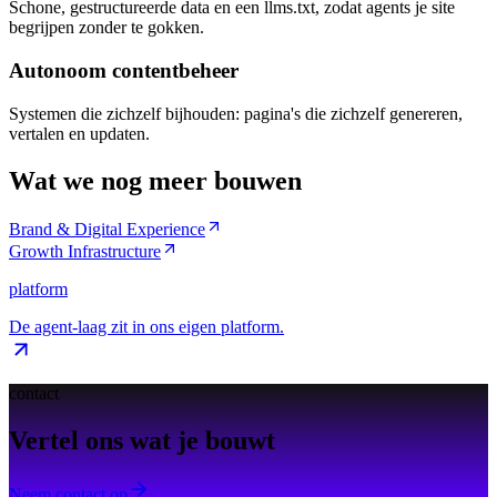
Schone, gestructureerde data en een llms.txt, zodat agents je site
begrijpen zonder te gokken.
Autonoom contentbeheer
Systemen die zichzelf bijhouden: pagina's die zichzelf genereren,
vertalen en updaten.
Wat we nog meer bouwen
Brand & Digital Experience
Growth Infrastructure
platform
De agent-laag zit in ons eigen platform.
contact
Vertel ons wat je bouwt
Neem contact op