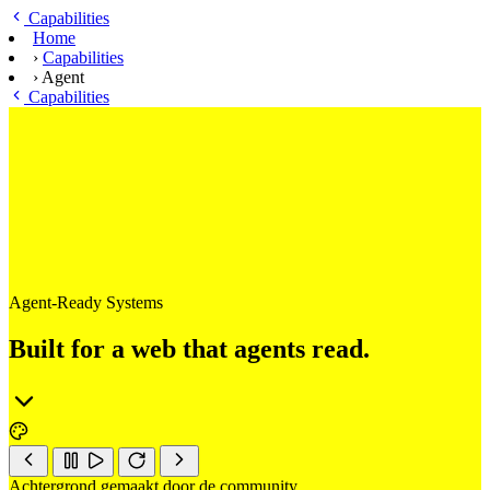
Ga naar hoofdinhoud
Capabilities
Home
›
Capabilities
›
Agent
Capabilities
Agent-Ready Systems
Built for a web that agents read.
Achtergrond gemaakt door de community